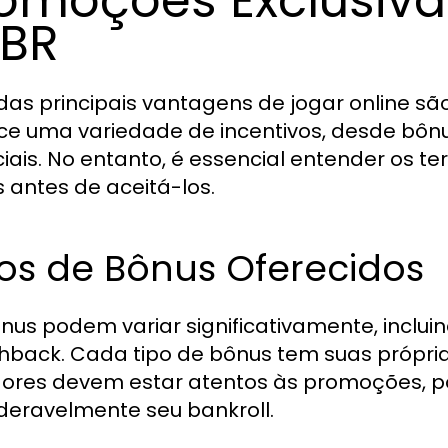
omoções Exclusiva
8BR
as principais vantagens de jogar online s
ce uma variedade de incentivos, desde bô
iais. No entanto, é essencial entender os t
 antes de aceitá-los.
os de Bônus Oferecidos
nus podem variar significativamente, inclui
hback. Cada tipo de bônus tem suas próprias
ores devem estar atentos às promoções, 
deravelmente seu bankroll.