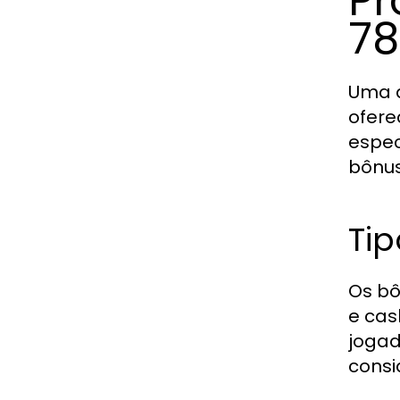
Pr
7
Uma d
ofere
espec
bônus
Tip
Os bô
e cas
jogad
consi