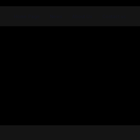
Home Page
News
About Us
Contact us