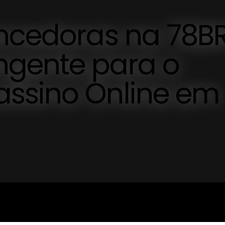
encedoras na 78BR
ngente para o
ssino Online em