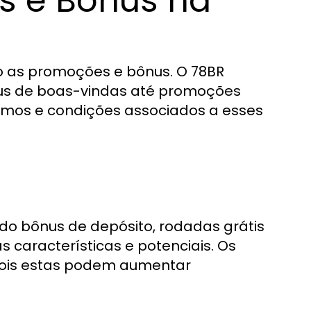
s e Bônus na
ão as promoções e bônus. O 78BR
nus de boas-vindas até promoções
ermos e condições associados a esses
ndo bônus de depósito, rodadas grátis
 características e potenciais. Os
pois estas podem aumentar