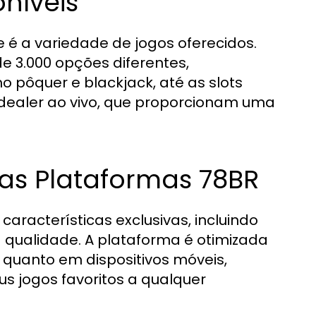
níveis
 é a variedade de jogos oferecidos.
e 3.000 opções diferentes,
pôquer e blackjack, até as slots
 dealer ao vivo, que proporcionam uma
das Plataformas 78BR
aracterísticas exclusivas, incluindo
a qualidade. A plataforma é otimizada
quanto em dispositivos móveis,
s jogos favoritos a qualquer