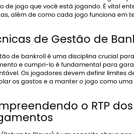
po de jogo que você está jogando. É vital ent
as, além de como cada jogo funciona em t
nicas de Gestão de Bank
tão de bankroll é uma disciplina crucial pa
ento e cumpri-lo é fundamental para garan
ntável. Os jogadores devem definir limites d
olar os gastos e a manter o jogo como uma
mpreendendo o RTP dos 
gamentos