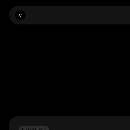
Circlecasino.Com
C
GAMBLING