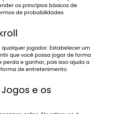
ender os princípios básicos de
ermos de probabilidades.
roll
ra qualquer jogador. Estabelecer um
tir que você possa jogar de forma
e perda e ganhar, pois isso ajuda a
 forma de entretenimento.
Jogos e os