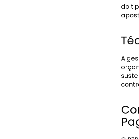
do ti
apost
Téc
A ges
orçam
suste
contr
Co
Pa