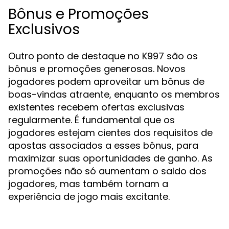
Bônus e Promoções
Exclusivos
Outro ponto de destaque no K997 são os
bônus e promoções generosas. Novos
jogadores podem aproveitar um bônus de
boas-vindas atraente, enquanto os membros
existentes recebem ofertas exclusivas
regularmente. É fundamental que os
jogadores estejam cientes dos requisitos de
apostas associados a esses bônus, para
maximizar suas oportunidades de ganho. As
promoções não só aumentam o saldo dos
jogadores, mas também tornam a
experiência de jogo mais excitante.