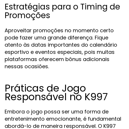
Estratégias para o Timing de
Promoções
Aproveitar promoções no momento certo
pode fazer uma grande diferença. Fique
atento às datas importantes do calendário
esportivo e eventos especiais, pois muitas
plataformas oferecem bônus adicionais
nessas ocasiões.
Práticas de Jogo
Responsável no K997
Embora o jogo possa ser uma forma de
entretenimento emocionante, é fundamental
abordá-lo de maneira responsável. O K997