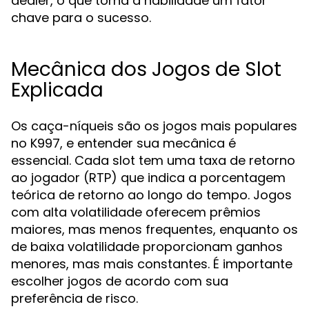
dealer, o que torna a habilidade um fator
chave para o sucesso.
Mecânica dos Jogos de Slot
Explicada
Os caça-níqueis são os jogos mais populares
no K997, e entender sua mecânica é
essencial. Cada slot tem uma taxa de retorno
ao jogador (RTP) que indica a porcentagem
teórica de retorno ao longo do tempo. Jogos
com alta volatilidade oferecem prêmios
maiores, mas menos frequentes, enquanto os
de baixa volatilidade proporcionam ganhos
menores, mas mais constantes. É importante
escolher jogos de acordo com sua
preferência de risco.