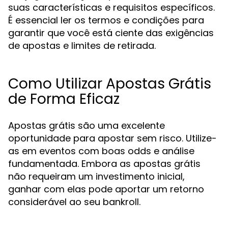
suas características e requisitos específicos.
É essencial ler os termos e condições para
garantir que você está ciente das exigências
de apostas e limites de retirada.
Como Utilizar Apostas Grátis
de Forma Eficaz
Apostas grátis são uma excelente
oportunidade para apostar sem risco. Utilize-
as em eventos com boas odds e análise
fundamentada. Embora as apostas grátis
não requeiram um investimento inicial,
ganhar com elas pode aportar um retorno
considerável ao seu bankroll.