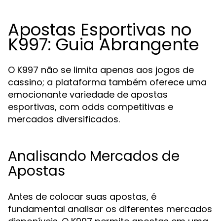
Apostas Esportivas no
K997: Guia Abrangente
O K997 não se limita apenas aos jogos de
cassino; a plataforma também oferece uma
emocionante variedade de apostas
esportivas, com odds competitivas e
mercados diversificados.
Analisando Mercados de
Apostas
Antes de colocar suas apostas, é
fundamental analisar os diferentes mercados