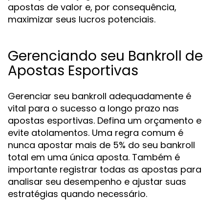
apostas de valor e, por consequência,
maximizar seus lucros potenciais.
Gerenciando seu Bankroll de
Apostas Esportivas
Gerenciar seu bankroll adequadamente é
vital para o sucesso a longo prazo nas
apostas esportivas. Defina um orçamento e
evite atolamentos. Uma regra comum é
nunca apostar mais de 5% do seu bankroll
total em uma única aposta. Também é
importante registrar todas as apostas para
analisar seu desempenho e ajustar suas
estratégias quando necessário.